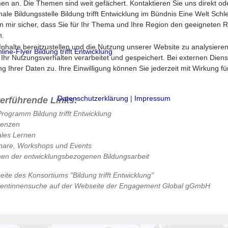
n an. Die Themen sind weit gefächert. Kontaktieren Sie uns direkt od
nale Bildungsstelle Bildung trifft Entwicklung im Bündnis Eine Welt Schl
in mir sicher, dass Sie für Ihr Thema und Ihre Region den geeigneten 
n.
halte bereitzustellen und die Nutzung unserer Website zu analysieren
ine-Flyer Bildung trifft Entwicklung
 Nutzungsverhalten verarbeitet und gespeichert. Bei externen Diensten 
 Ihrer Daten zu. Ihre Einwilligung können Sie jederzeit mit Wirkung f
Datenschutzerklärung
|
Impressum
terführende Links:
rogramm Bildung trifft Entwicklung
renzen
les Lernen
nare, Workshops und Events
n der entwicklungsbezogenen Bildungsarbeit
ite des Konsortiums "Bildung trifft Entwicklung"
rentinnensuche auf der Webseite der Engagement Global gGmbH