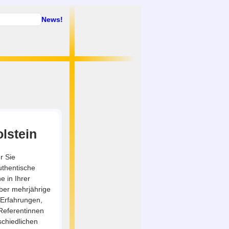
News!
olstein
r Sie
uthentische
e in Ihrer
über mehrjährige
 Erfahrungen,
 Referentinnen
schiedlichen