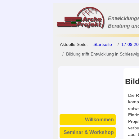
Entwicklungs
Beratung un
Aktuelle Seite:
Startseite
17.09.20
Bildung trifft Entwicklung in Schleswi
Bil
Die R
kompe
entwi
Einri
Willkommen
Proje
verbu
Seminar & Workshop
aus. 