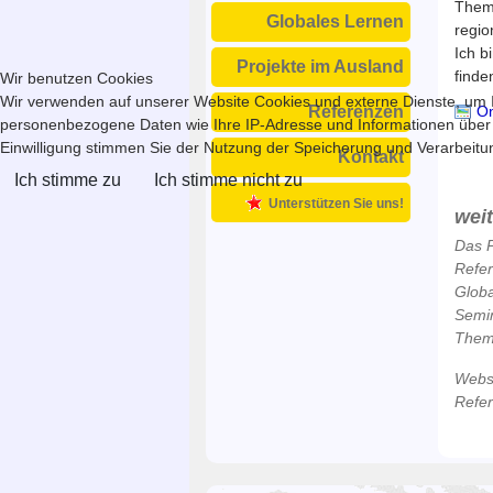
Theme
Globales Lernen
regio
Ich b
Projekte im Ausland
finde
Wir benutzen Cookies
Wir verwenden auf unserer Website Cookies und externe Dienste, um In
Onl
Referenzen
personenbezogene Daten wie Ihre IP-Adresse und Informationen über Ihr
Einwilligung stimmen Sie der Nutzung der Speicherung und Verarbeitung
Kontakt
Ich stimme zu
Ich stimme nicht zu
Unterstützen Sie uns!
wei
Das P
Refe
Globa
Semi
Theme
Webse
Refe