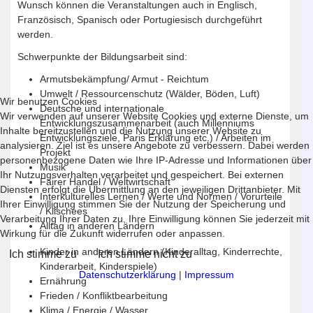
Wunsch können die Veranstaltungen auch in Englisch,
Französisch, Spanisch oder Portugiesisch durchgeführt
werden.
Schwerpunkte der Bildungsarbeit sind:
Armutsbekämpfung/ Armut - Reichtum
Umwelt / Ressourcenschutz (Wälder, Böden, Luft)
Wir benutzen Cookies
Deutsche und internationale
Wir verwenden auf unserer Website Cookies und externe Dienste, um
Entwicklungszusammenarbeit (auch Millenniums
Inhalte bereitzustellen und die Nutzung unserer Website zu
Entwicklungsziele, Paris Erklärung etc.) / Arbeiten im
analysieren. Ziel ist es unsere Angebote zu verbessern. Dabei werden
Projekt
personenbezogene Daten wie Ihre IP-Adresse und Informationen über
Musik
Ihr Nutzungsverhalten verarbeitet und gespeichert. Bei externen
Fairer Handel / Weltwirtschaft
Diensten erfolgt die Übermittlung an den jeweiligen Drittanbieter. Mit
Interkulturelles Lernen / Werte und Normen / Vorurteile
Ihrer Einwilligung stimmen Sie der Nutzung der Speicherung und
/ Klischees
Verarbeitung Ihrer Daten zu. Ihre Einwilligung können Sie jederzeit mit
Alltag in anderen Ländern
Wirkung für die Zukunft widerrufen oder anpassen.
Kinder in anderen Ländern (Kinderalltag, Kinderrechte,
Ich stimme zu
Ich stimme nicht zu
Kinderarbeit, Kinderspiele)
Datenschutzerklärung
|
Impressum
Ernährung
Frieden / Konfliktbearbeitung
Klima / Energie / Wasser