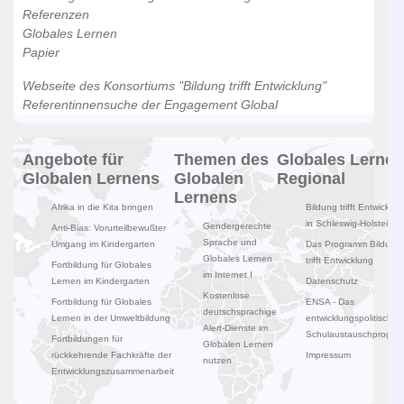
Referenzen
Globales Lernen
Papier
Webseite des Konsortiums "Bildung trifft Entwicklung"
Referentinnensuche der Engagement Global
Angebote für
Themen des
Globales Lernen
Globalen Lernens
Globalen
Regional
Lernens
Afrika in die Kita bringen
Bildung trifft Entwicklun
in Schleswig-Holstein
Gendergerechte
Anti-Bias: Vorurteilbewußter
Sprache und
Umgang im Kindergarten
Das Programm Bildung
Globales Lernen
trifft Entwicklung
Fortbildung für Globales
im Internet I
Lernen im Kindergarten
Datenschutz
Kostenlose
Fortbildung für Globales
ENSA - Das
deutschsprachige
Lernen in der Umweltbildung
entwicklungspolitische
Alert-Dienste im
Schulaustauschprogr
Fortbildungen für
Globalen Lernen
rückkehrende Fachkräfte der
Impressum
nutzen
Entwicklungszusammenarbeit