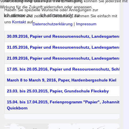
der Herstellung des Papiers bestimmt wird.
Verarbeitung Ihrer Daten zu. Ihre Einwilligung können Sie jederzeit mit
Wirkung für die Zukunft widerrufen oder anpassen.
Haben Sie spezielle Wunsche oder Anregungen zur
Ich stimme zu
Ich stimme nicht zu
inhaltlichen und zeitlichen Gestaltung, nehmen Sie einfach mit
uns
Kontakt
auf.
Datenschutzerklärung
|
Impressum
Titel
30.09.2016, Papier und Ressourcenschutz, Landesgartenscha
31.05.2016, Papier und Ressourcenschutz, Landesgartenscha
21.09.2016, Papier und Ressourcenschutz, Landesgartenscha
17.05. bis 20.05.2016, Papier und Ressourcenschutz, Schleidör
March 8 to March 9, 2016, Paper, Hardenbergschule Kiel
23.03. bis 25.03.2015, Papier, Grundschule Fleckeby
15.04. bis 17.04.2015, Ferienprogramm "Papier", Johanniter-M
Quickborn
Beiträge