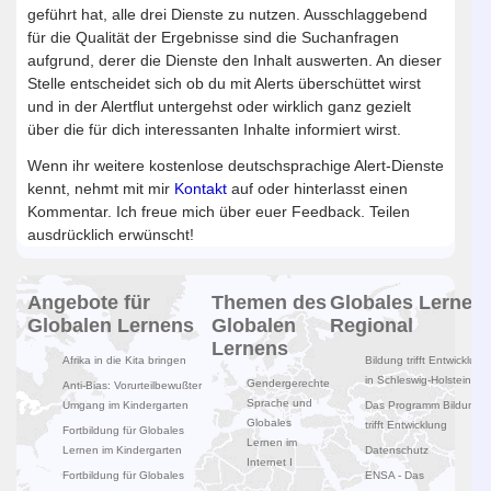
geführt hat, alle drei Dienste zu nutzen. Ausschlaggebend
für die Qualität der Ergebnisse sind die Suchanfragen
aufgrund, derer die Dienste den Inhalt auswerten. An dieser
Stelle entscheidet sich ob du mit Alerts überschüttet wirst
und in der Alertflut untergehst oder wirklich ganz gezielt
über die für dich interessanten Inhalte informiert wirst.
Wenn ihr weitere kostenlose deutschsprachige Alert-Dienste
kennt, nehmt mit mir
Kontakt
auf oder hinterlasst einen
Kommentar. Ich freue mich über euer Feedback. Teilen
ausdrücklich erwünscht!
Angebote für
Themen des
Globales Lernen
Globalen Lernens
Globalen
Regional
Lernens
Afrika in die Kita bringen
Bildung trifft Entwicklung
in Schleswig-Holstein
Gendergerechte
Anti-Bias: Vorurteilbewußter
Sprache und
Umgang im Kindergarten
Das Programm Bildung
Globales
trifft Entwicklung
Fortbildung für Globales
Lernen im
Lernen im Kindergarten
Datenschutz
Internet I
Fortbildung für Globales
ENSA - Das