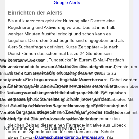
Google Alerts
Einrichten der Alerts
Bis auf kuerzr.com geht der Nutzung aller Dienste eine
Registrierung und Aktivierung voraus. Das ist innerhalb
weniger Minuten frustfrei erledigt und schon kann es
losgehen: Die ersten Suchbegriffe sind eingegeben und als
Alert-Suchanfragen definiert. Kurze Zeit später – je nach
Dienst können das schon mal bis zu 24 Stunden sein –
kommen die ersten „Fundstücke“ in Eurem E-Mail-Postfach
Wir benutzen Cookies
an. Je nachdem wie spezifisch deine Suchbegriffe sind,
Wir verwenden auf unserer Website Cookies und externe Dienste, um
wirst du nun regelmäßig mit mehr oder weniger
Inhalte bereitzustellen und die Nutzung unserer Website zu
brauchbaren Ergebnissen beglückt. Meine ersten
analysieren. Ziel ist es unsere Angebote zu verbessern. Dabei werden
Erfahrungen Als ich die Ergebnisse meiner ersten Alerts
personenbezogene Daten wie Ihre IP-Adresse und Informationen über
bekam, war ich begeistert. Ich hatte das Gefühl: „Ab jetzt
Ihr Nutzungsverhalten verarbeitet und gespeichert. Bei externen
verpasse ich nichts mehr und ich bin immer auf dem
Diensten erfolgt die Übermittlung an den jeweiligen Drittanbieter. Mit
Laufenden“. Nach drei Tagen lesen von „gefühlt“ hunderten
Ihrer Einwilligung stimmen Sie der Nutzung der Speicherung und
von Beiträgen, stiegen in mir Zweifel auf, ob das so das
Verarbeitung Ihrer Daten zu. Ihre Einwilligung können Sie jederzeit mit
Richtige ist. Nach dem zwanzigsten Alert über immer den
Wirkung für die Zukunft widerrufen oder anpassen.
gleichen Beitrag dieser einen Fairtrade-Initiative aus Lübeck
Ich stimme zu
Ich stimme nicht zu
oder einer Spendenaktion für eine tansanische Schule
Datenschutzerklärung
|
Impressum
eines Partnerschaftsvereins in Kiel beschloss ich: „Die