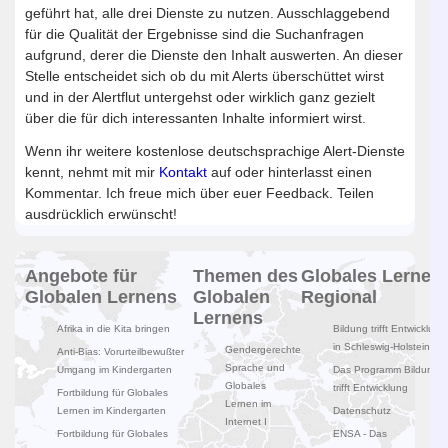
geführt hat, alle drei Dienste zu nutzen. Ausschlaggebend
für die Qualität der Ergebnisse sind die Suchanfragen
aufgrund, derer die Dienste den Inhalt auswerten. An dieser
Stelle entscheidet sich ob du mit Alerts überschüttet wirst
und in der Alertflut untergehst oder wirklich ganz gezielt
über die für dich interessanten Inhalte informiert wirst.
Wenn ihr weitere kostenlose deutschsprachige Alert-Dienste
kennt, nehmt mit mir
Kontakt
auf oder hinterlasst einen
Kommentar. Ich freue mich über euer Feedback. Teilen
ausdrücklich erwünscht!
Angebote für
Themen des
Globales Lernen
Globalen Lernens
Globalen
Regional
Lernens
Afrika in die Kita bringen
Bildung trifft Entwicklung
in Schleswig-Holstein
Gendergerechte
Anti-Bias: Vorurteilbewußter
Sprache und
Umgang im Kindergarten
Das Programm Bildung
Globales
trifft Entwicklung
Fortbildung für Globales
Lernen im
Lernen im Kindergarten
Datenschutz
Internet I
Fortbildung für Globales
ENSA - Das