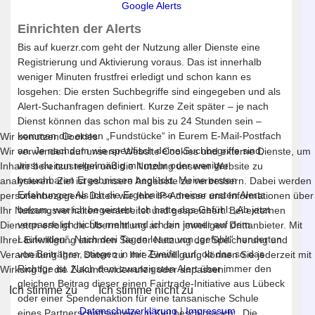
Google Alerts
Einrichten der Alerts
Bis auf kuerzr.com geht der Nutzung aller Dienste eine
Registrierung und Aktivierung voraus. Das ist innerhalb
weniger Minuten frustfrei erledigt und schon kann es
losgehen: Die ersten Suchbegriffe sind eingegeben und als
Alert-Suchanfragen definiert. Kurze Zeit später – je nach
Dienst können das schon mal bis zu 24 Stunden sein –
kommen die ersten „Fundstücke“ in Eurem E-Mail-Postfach
Wir benutzen Cookies
an. Je nachdem wie spezifisch deine Suchbegriffe sind,
Wir verwenden auf unserer Website Cookies und externe Dienste, um
wirst du nun regelmäßig mit mehr oder weniger
Inhalte bereitzustellen und die Nutzung unserer Website zu
brauchbaren Ergebnissen beglückt. Meine ersten
analysieren. Ziel ist es unsere Angebote zu verbessern. Dabei werden
Erfahrungen Als ich die Ergebnisse meiner ersten Alerts
personenbezogene Daten wie Ihre IP-Adresse und Informationen über
bekam, war ich begeistert. Ich hatte das Gefühl: „Ab jetzt
Ihr Nutzungsverhalten verarbeitet und gespeichert. Bei externen
verpasse ich nichts mehr und ich bin immer auf dem
Diensten erfolgt die Übermittlung an den jeweiligen Drittanbieter. Mit
Laufenden“. Nach drei Tagen lesen von „gefühlt“ hunderten
Ihrer Einwilligung stimmen Sie der Nutzung der Speicherung und
von Beiträgen, stiegen in mir Zweifel auf, ob das so das
Verarbeitung Ihrer Daten zu. Ihre Einwilligung können Sie jederzeit mit
Richtige ist. Nach dem zwanzigsten Alert über immer den
Wirkung für die Zukunft widerrufen oder anpassen.
gleichen Beitrag dieser einen Fairtrade-Initiative aus Lübeck
Ich stimme zu
Ich stimme nicht zu
oder einer Spendenaktion für eine tansanische Schule
Datenschutzerklärung
|
Impressum
eines Partnerschaftsvereins in Kiel beschloss ich: „Die