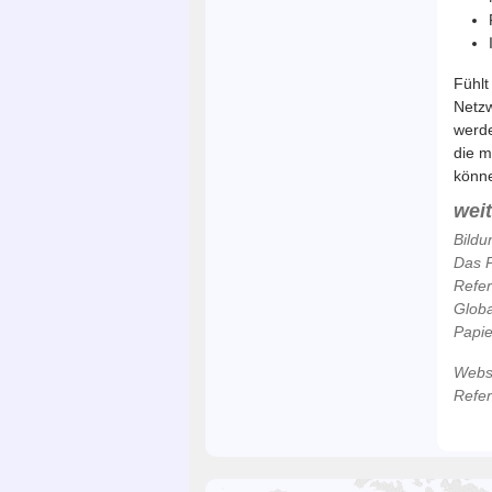
Fühlt
Netzw
werde
die m
könn
wei
Bildu
Das P
Refe
Globa
Papie
Webse
Refe