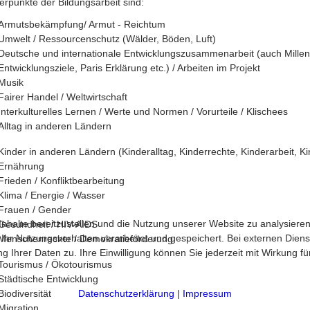
rpunkte der Bildungsarbeit sind:
Armutsbekämpfung/ Armut - Reichtum
Umwelt / Ressourcenschutz (Wälder, Böden, Luft)
Deutsche und internationale Entwicklungszusammenarbeit (auch Mille
Entwicklungsziele, Paris Erklärung etc.) / Arbeiten im Projekt
Musik
Fairer Handel / Weltwirtschaft
Interkulturelles Lernen / Werte und Normen / Vorurteile / Klischees
Alltag in anderen Ländern
Kinder in anderen Ländern (Kinderalltag, Kinderrechte, Kinderarbeit, Ki
Ernährung
Frieden / Konfliktbearbeitung
Klima / Energie / Wasser
Frauen / Gender
halte bereitzustellen und die Nutzung unserer Website zu analysieren
Gesundheit / HIV-AIDS
 Nutzungsverhalten verarbeitet und gespeichert. Bei externen Diensten 
Menschenrechte / Demokratieförderung
 Ihrer Daten zu. Ihre Einwilligung können Sie jederzeit mit Wirkung f
Tourismus / Ökotourismus
Städtische Entwicklung
Datenschutzerklärung
|
Impressum
Biodiversität
Migration