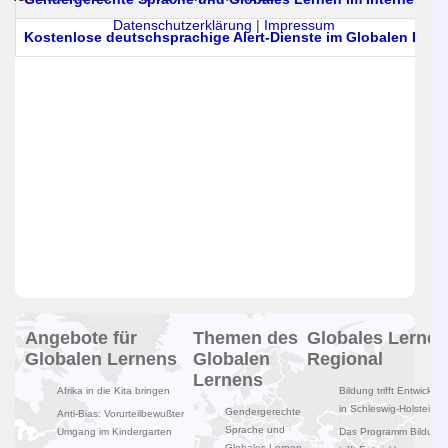
Datenschutzerklärung
|
Impressum
Kostenlose deutschsprachige Alert-Dienste im Globalen Lern
Beiträge
Angebote für
Themen des
Globales Lernen
Globalen Lernens
Globalen
Regional
Lernens
Afrika in die Kita bringen
Bildung trifft Entwicklun
in Schleswig-Holstein
Gendergerechte
Anti-Bias: Vorurteilbewußter
Sprache und
Umgang im Kindergarten
Das Programm Bildung
Globales Lernen