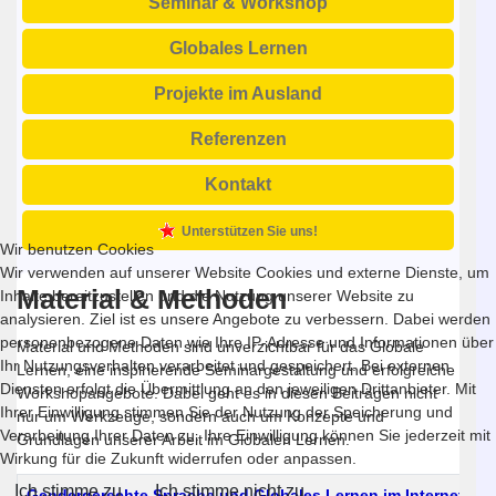
Seminar & Workshop
Globales Lernen
Projekte im Ausland
Referenzen
Kontakt
Unterstützen Sie uns!
Wir benutzen Cookies
Wir verwenden auf unserer Website Cookies und externe Dienste, um
Material & Methoden
Inhalte bereitzustellen und die Nutzung unserer Website zu
analysieren. Ziel ist es unsere Angebote zu verbessern. Dabei werden
personenbezogene Daten wie Ihre IP-Adresse und Informationen über
Material und Methoden sind unverzichtbar für das Globale
Ihr Nutzungsverhalten verarbeitet und gespeichert. Bei externen
Lernen, eine inspirierende Seminargestaltung und erfolgreiche
Diensten erfolgt die Übermittlung an den jeweiligen Drittanbieter. Mit
Workshopangebote. Dabei geht es in diesen Beiträgen nicht
Ihrer Einwilligung stimmen Sie der Nutzung der Speicherung und
nur um Werkzeuge, sondern auch um Konzepte und
Verarbeitung Ihrer Daten zu. Ihre Einwilligung können Sie jederzeit mit
Grundlagen unserer Arbeit im Globalen Lernen.
Wirkung für die Zukunft widerrufen oder anpassen.
Ich stimme zu
Ich stimme nicht zu
Titel
Gendergerechte Sprache und Globales Lernen im Internet I