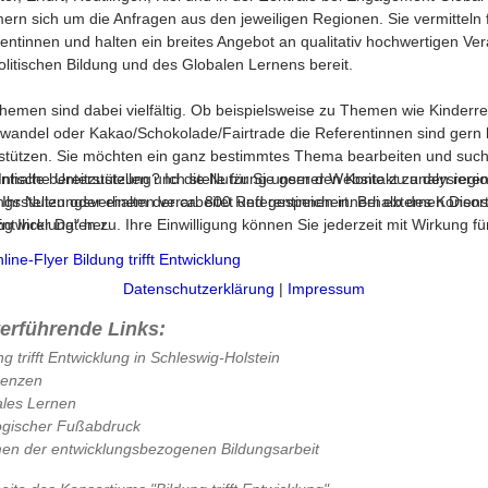
rn sich um die Anfragen aus den jeweiligen Regionen. Sie vermitteln
entinnen und halten ein breites Angebot an qualitativ hochwertigen Ve
olitischen Bildung und des Globalen Lernens bereit.
hemen sind dabei vielfältig. Ob beispielsweise zu Themen wie Kinderre
wandel oder Kakao/Schokolade/Fairtrade die Referentinnen sind gern b
stützen. Sie möchten ein ganz bestimmtes Thema bearbeiten und suchen
ntische Unterstützung? Ich stelle für Sie gern den Kontakt zu den regi
halte bereitzustellen und die Nutzung unserer Website zu analysieren
ngsstellen oder einem der ca. 800 Referentinnen innerhalb des Konsor
 Nutzungsverhalten verarbeitet und gespeichert. Bei externen Diensten 
 Entwicklung" her.
 Ihrer Daten zu. Ihre Einwilligung können Sie jederzeit mit Wirkung f
ine-Flyer Bildung trifft Entwicklung
Datenschutzerklärung
|
Impressum
terführende Links:
ng trifft Entwicklung in Schleswig-Holstein
renzen
les Lernen
ogischer Fußabdruck
n der entwicklungsbezogenen Bildungsarbeit