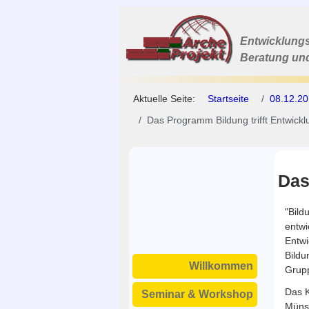
Entwicklungs
Beratung un
Aktuelle Seite:
Startseite
08.12.20
Das Programm Bildung trifft Entwickl
Das
"Bild
entwi
Entwi
Bildu
Willkommen
Grupp
Das K
Seminar & Workshop
Münst