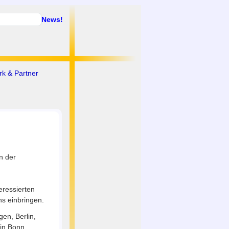
News!
k & Partner
n der
eressierten
ns einbringen.
gen, Berlin,
 in Bonn