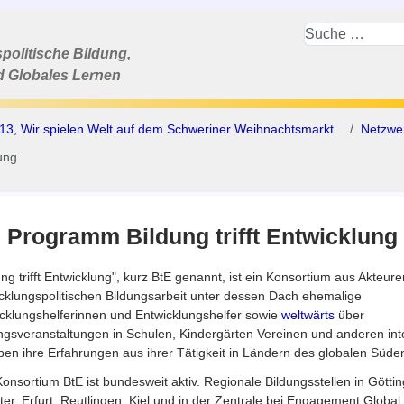
politische Bildung,
d Globales Lernen
13, Wir spielen Welt auf dem Schweriner Weihnachtsmarkt
Netzwer
ung
 Programm Bildung trifft Entwicklung
ung trifft Entwicklung", kurz BtE genannt, ist ein Konsortium aus Akteure
cklungspolitischen Bildungsarbeit unter dessen Dach ehemalige
cklungshelferinnen und Entwicklungshelfer sowie
weltwärts
über
ngsveranstaltungen in Schulen, Kindergärten Vereinen und anderen int
en ihre Erfahrungen aus ihrer Tätigkeit in Ländern des globalen Süde
onsortium BtE ist bundesweit aktiv. Regionale Bildungsstellen in Göttin
er, Erfurt, Reutlingen, Kiel und in der Zentrale bei Engagement Global