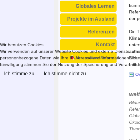
kümme
Globales Lernen
Refer
der p
Projekte im Ausland
Die T
Referenzen
Klima
Kontakt
unter
Wir benutzen Cookies
authe
Wir verwenden auf unserer Website Cookies und externe Dienste, um In
Bildu
personenbezogene Daten wie Ihre IP-Adresse und Informationen über Ihr
Unterstützen Sie uns!
trifft
Einwilligung stimmen Sie der Nutzung der Speicherung und Verarbeitung
Ich stimme zu
Ich stimme nicht zu
Onl
wei
Bildu
Refe
Globa
Ökol
Theme