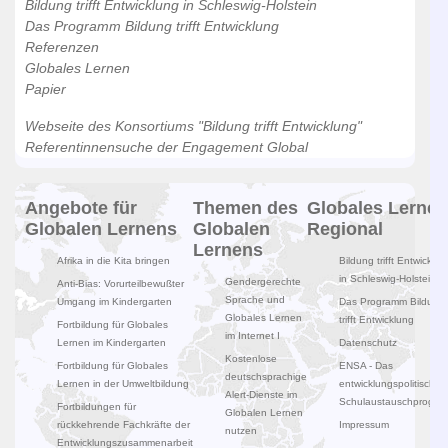
Bildung trifft Entwicklung in Schleswig-Holstein
Das Programm Bildung trifft Entwicklung
Referenzen
Globales Lernen
Papier
Webseite des Konsortiums "Bildung trifft Entwicklung"
Referentinnensuche der Engagement Global
Angebote für
Themen des
Globales Lernen
Globalen Lernens
Globalen
Regional
Lernens
Afrika in die Kita bringen
Bildung trifft Entwicklun
in Schleswig-Holstein
Gendergerechte
Anti-Bias: Vorurteilbewußter
Sprache und
Umgang im Kindergarten
Das Programm Bildung
Globales Lernen
trifft Entwicklung
Fortbildung für Globales
im Internet I
Lernen im Kindergarten
Datenschutz
Kostenlose
Fortbildung für Globales
ENSA - Das
deutschsprachige
Lernen in der Umweltbildung
entwicklungspolitische
Alert-Dienste im
Schulaustauschprogr
Fortbildungen für
Globalen Lernen
rückkehrende Fachkräfte der
Impressum
nutzen
Entwicklungszusammenarbeit