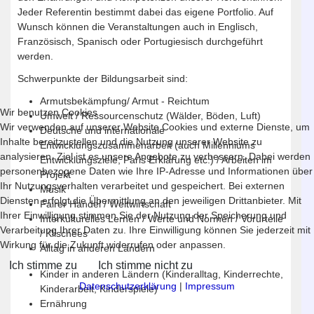
Jeder Referentin bestimmt dabei das eigene Portfolio. Auf
Wunsch können die Veranstaltungen auch in Englisch,
Französisch, Spanisch oder Portugiesisch durchgeführt
werden.
Schwerpunkte der Bildungsarbeit sind:
Armutsbekämpfung/ Armut - Reichtum
Wir benutzen Cookies
Umwelt / Ressourcenschutz (Wälder, Böden, Luft)
Wir verwenden auf unserer Website Cookies und externe Dienste, um
Deutsche und internationale
Inhalte bereitzustellen und die Nutzung unserer Website zu
Entwicklungszusammenarbeit (auch Millenniums
analysieren. Ziel ist es unsere Angebote zu verbessern. Dabei werden
Entwicklungsziele, Paris Erklärung etc.) / Arbeiten im
personenbezogene Daten wie Ihre IP-Adresse und Informationen über
Projekt
Ihr Nutzungsverhalten verarbeitet und gespeichert. Bei externen
Musik
Diensten erfolgt die Übermittlung an den jeweiligen Drittanbieter. Mit
Fairer Handel / Weltwirtschaft
Ihrer Einwilligung stimmen Sie der Nutzung der Speicherung und
Interkulturelles Lernen / Werte und Normen / Vorurteile
Verarbeitung Ihrer Daten zu. Ihre Einwilligung können Sie jederzeit mit
/ Klischees
Wirkung für die Zukunft widerrufen oder anpassen.
Alltag in anderen Ländern
Ich stimme zu
Ich stimme nicht zu
Kinder in anderen Ländern (Kinderalltag, Kinderrechte,
Datenschutzerklärung
|
Impressum
Kinderarbeit, Kinderspiele)
Ernährung