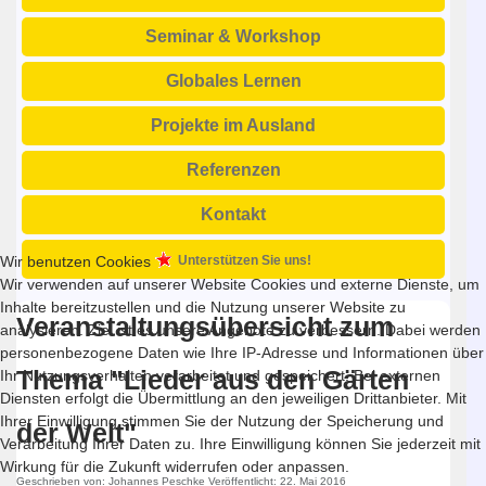
Seminar & Workshop
Globales Lernen
Projekte im Ausland
Referenzen
Kontakt
Wir benutzen Cookies
Unterstützen Sie uns!
Wir verwenden auf unserer Website Cookies und externe Dienste, um
Inhalte bereitzustellen und die Nutzung unserer Website zu
Veranstaltungsübersicht zum
analysieren. Ziel ist es unsere Angebote zu verbessern. Dabei werden
personenbezogene Daten wie Ihre IP-Adresse und Informationen über
Thema "Lieder aus den Gärten
Ihr Nutzungsverhalten verarbeitet und gespeichert. Bei externen
Diensten erfolgt die Übermittlung an den jeweiligen Drittanbieter. Mit
Ihrer Einwilligung stimmen Sie der Nutzung der Speicherung und
der Welt"
Verarbeitung Ihrer Daten zu. Ihre Einwilligung können Sie jederzeit mit
Wirkung für die Zukunft widerrufen oder anpassen.
Geschrieben von:
Johannes Peschke
Veröffentlicht: 22. Mai 2016