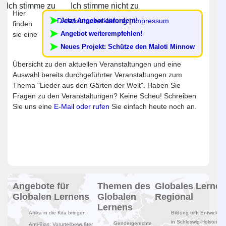
Ich stimme zu
Ich stimme nicht zu
Hier
Datenschutzerklärung
|
Impressum
Jetzt Angebot anfordern!
finden
Angebot weiterempfehlen!
sie eine
Neues Projekt: Schütze den Maloti Minnow
Übersicht zu den aktuellen Veranstaltungen und eine
Auswahl bereits durchgeführter Veranstaltungen zum
Thema "Lieder aus den Gärten der Welt". Haben Sie
Fragen zu den Veranstaltungen? Keine Scheu! Schreiben
Sie uns eine
E-Mail oder rufen
Sie einfach heute noch an.
Angebote für
Themen des
Globales Lernen
Globalen Lernens
Globalen
Regional
Lernens
Afrika in die Kita bringen
Bildung trifft Entwicklun
in Schleswig-Holstein
Gendergerechte
Anti-Bias: Vorurteilbewußter