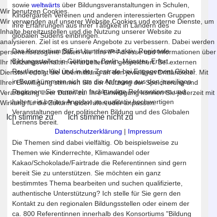
sowie
weltwärts
über Bildungsveranstaltungen in Schulen,
Wir benutzen Cookies
Kindergärten Vereinen und anderen interessierten Gruppen
Wir verwenden auf unserer Website Cookies und externe Dienste, um
ihre Erfahrungen aus ihrer Tätigkeit in Ländern des
Inhalte bereitzustellen und die Nutzung unserer Website zu
globalen Südens einbringen.
analysieren. Ziel ist es unsere Angebote zu verbessern. Dabei werden
Das Konsortium BtE ist bundesweit aktiv. Regionale
personenbezogene Daten wie Ihre IP-Adresse und Informationen über
Bildungsstellen in Göttingen, Berlin, Münster, Erfurt,
Ihr Nutzungsverhalten verarbeitet und gespeichert. Bei externen
Reutlingen, Kiel und in der Zentrale bei Engagement Global
Diensten erfolgt die Übermittlung an den jeweiligen Drittanbieter. Mit
in Bonn kümmern sich um die Anfragen aus den jeweiligen
Ihrer Einwilligung stimmen Sie der Nutzung der Speicherung und
Regionen. Sie vermitteln fachkundige Referentinnen und
Verarbeitung Ihrer Daten zu. Ihre Einwilligung können Sie jederzeit mit
halten ein breites Angebot an qualitativ hochwertigen
Wirkung für die Zukunft widerrufen oder anpassen.
Veranstaltungen der politischen Bildung und des Globalen
Ich stimme zu
Ich stimme nicht zu
Lernens bereit.
Datenschutzerklärung
|
Impressum
Die Themen sind dabei vielfältig. Ob beispielsweise zu
Themen wie Kinderrechte, Klimawandel oder
Kakao/Schokolade/Fairtrade die Referentinnen sind gern
bereit Sie zu unterstützen. Sie möchten ein ganz
bestimmtes Thema bearbeiten und suchen qualifizierte,
authentische Unterstützung? Ich stelle für Sie gern den
Kontakt zu den regionalen Bildungsstellen oder einem der
ca. 800 Referentinnen innerhalb des Konsortiums "Bildung