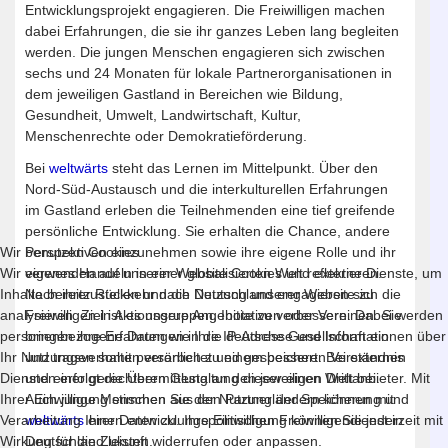
Entwicklungsprojekt engagieren. Die Freiwilligen machen
dabei Erfahrungen, die sie ihr ganzes Leben lang begleiten
werden. Die jungen Menschen engagieren sich zwischen
sechs und 24 Monaten für lokale Partnerorganisationen in
dem jeweiligen Gastland in Bereichen wie Bildung,
Gesundheit, Umwelt, Landwirtschaft, Kultur,
Menschenrechte oder Demokratieförderung.
Bei
weltwärts
steht das Lernen im Mittelpunkt. Über den
Nord-Süd-Austausch und die interkulturellen Erfahrungen
im Gastland erleben die Teilnehmenden eine tief greifende
persönliche Entwicklung. Sie erhalten die Chance, andere
Perspektiven einzunehmen sowie ihre eigene Rolle und ihr
Wir benutzen Cookies
eigenes Handeln in einer globalisierten Welt reflektieren.
Wir verwenden auf unserer Website Cookies und externe Dienste, um
Nach ihrer Rückkehr nach Deutschland engagieren sich die
Inhalte bereitzustellen und die Nutzung unserer Website zu
Freiwilligen in Aktionsgruppen, Initiativen oder Vereinen. Sie
analysieren. Ziel ist es unsere Angebote zu verbessern. Dabei werden
bringen ihre Erfahrungen in die deutsche Gesellschaft ein
personenbezogene Daten wie Ihre IP-Adresse und Informationen über
und tragen somit persönlich zu einem besseren Verständnis
Ihr Nutzungsverhalten verarbeitet und gespeichert. Bei externen
und einer gerechteren Gestaltung dieser einen Welt bei.
Diensten erfolgt die Übermittlung an den jeweiligen Drittanbieter. Mit
Auch junge Menschen aus den Partnerländern können mit
Ihrer Einwilligung stimmen Sie der Nutzung der Speicherung und
weltwärts
einen entwicklungspolitischen Freiwilligendienst in
Verarbeitung Ihrer Daten zu. Ihre Einwilligung können Sie jederzeit mit
Deutschland leisten.
Wirkung für die Zukunft widerrufen oder anpassen.