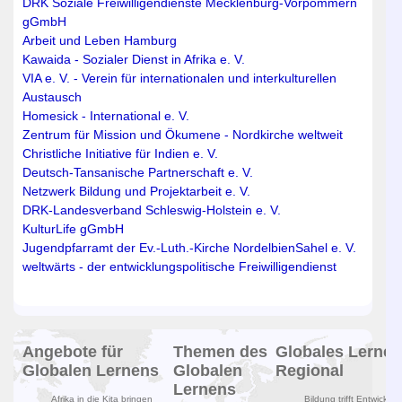
DRK Soziale Freiwilligendienste Mecklenburg-Vorpommern
gGmbH
Arbeit und Leben Hamburg
Kawaida - Sozialer Dienst in Afrika e. V.
VIA e. V. - Verein für internationalen und interkulturellen
Austausch
Homesick - International e. V.
Zentrum für Mission und Ökumene - Nordkirche weltweit
Christliche Initiative für Indien e. V.
Deutsch-Tansanische Partnerschaft e. V.
Netzwerk Bildung und Projektarbeit e. V.
DRK-Landesverband Schleswig-Holstein e. V.
KulturLife gGmbH
Jugendpfarramt der Ev.-Luth.-Kirche Nordelbien
Sahel e. V.
weltwärts - der entwicklungspolitische Freiwilligendienst
Angebote für
Themen des
Globales Lernen
Globalen Lernens
Globalen
Regional
Lernens
Afrika in die Kita bringen
Bildung trifft Entwicklun