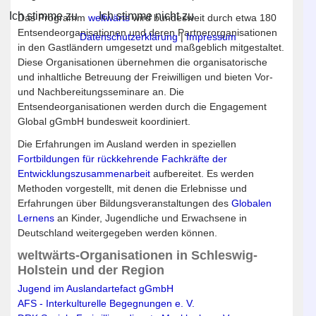
Ich stimme zu
Ich stimme nicht zu
Das Programm
weltwärts
wird bundesweit durch etwa 180
Entsendeorganisationen und deren Partnerorganisationen
Datenschutzerklärung
|
Impressum
in den Gastländern umgesetzt und maßgeblich mitgestaltet.
Diese Organisationen übernehmen die organisatorische
und inhaltliche Betreuung der Freiwilligen und bieten Vor-
und Nachbereitungsseminare an. Die
Entsendeorganisationen werden durch die Engagement
Global gGmbH bundesweit koordiniert.
Die Erfahrungen im Ausland werden in speziellen
Fortbildungen für rückkehrende Fachkräfte der
Entwicklungszusammenarbeit
aufbereitet. Es werden
Methoden vorgestellt, mit denen die Erlebnisse und
Erfahrungen über Bildungsveranstaltungen des
Globalen
Lernens
an Kinder, Jugendliche und Erwachsene in
Deutschland weitergegeben werden können.
weltwärts-Organisationen in Schleswig-
Holstein und der Region
Jugend im Ausland
artefact gGmbH
AFS - Interkulturelle Begegnungen e. V.