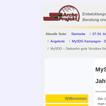
Entwicklungs
Beratung un
Aktuelle Seite:
Startseite
07.04. b
Angebote
MySDG Kampagne - Dein
MySDG – Siebzehn gute Vorsätze fü
MyS
Jah
Geschrie
Willkommen
Der J
man s