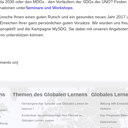
a 2030 oder den MDGs - den Vorläufern der SDGs der UNO? Finden S
mationen unter
Seminare und Workshops
.
ünsche Ihnen einen guten Rutsch und ein gesundes neues Jahr 2017 un
Erreichen Ihrer ganz persönlichen guten Vorsätze. Wir würden uns freu
projekt® und die Kampagne MySDG, Sie dabei mit unseren Angeboten
ns unterstützen können.
mments on}
ns
Themen des Globalen Lernens
Globales Lern
Gendergerechte Sprache und Globales Lernen im
Bildung trifft Entwick
Internet I
Holstein
garten
Kostenlose deutschsprachige Alert-Dienste im
Das Programm Bildung
n
Globalen Lernen nutzen
Datenschutz
ildung