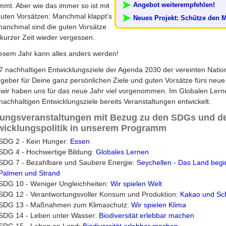
Angebot weiterempfehlen!
mmt. Aber wie das immer so ist mit
uten Vorsätzen: Manchmal klappt's
Neues Projekt: Schütze den 
anchmal sind die guten Vorsätze
kurzer Zeit wieder vergessen.
esem Jahr kann alles anders werden!
7 nachhaltigen Entwicklungsziele der Agenda 2030 der vereinten Natio
geber für Deine ganz persönlichen Ziele und guten Vorsätze fürs neue
wir haben uns für das neue Jahr viel vorgenommen. Im Globalen Lerne
 nachhaltigen Entwicklungsziele bereits Veranstaltungen entwickelt.
dungsveranstaltungen mit Bezug zu den SDGs und d
wicklungspolitik in unserem Programm
SDG 2 - Kein Hunger:
Essen
SDG 4 - Hochwertige Bildung:
Globales Lernen
SDG 7 - Bezahlbare und Saubere Energie:
Seychellen - Das Land begin
Palmen und Strand
SDG 10 - Weniger Ungleichheiten:
Wir spielen Welt
SDG 12 - Verantwortungsvoller Konsum und Produktion:
Kakao und Sc
SDG 13 - Maßnahmen zum Klimaschutz:
Wir spielen Klima
SDG 14 - Leben unter Wasser:
Biodiversität erlebbar machen