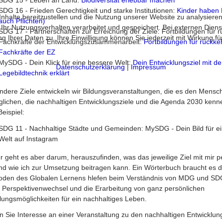
SDG 15 - Leben an Land:
Biodiversität erlebbar machen
SDG 16 - Frieden Gerechtigkeit und starke Institutionen:
Kinder haben 
halte bereitzustellen und die Nutzung unserer Website zu analysieren
auch Pflichten)
 Nutzungsverhalten verarbeitet und gespeichert. Bei externen Diensten 
SDG 17 - Partnerschaften zur Erreichung der Ziele: Fortbildungen für 
 Ihrer Daten zu. Ihre Einwilligung können Sie jederzeit mit Wirkung f
Fachkräfte der Entwicklungszusammenarbeit:
Fortbildungen für rückk
Fachkräfte der EZ
MySDG - Dein Klick für eine bessere Welt:
Dein Entwicklungsziel mit de
Datenschutzerklärung
|
Impressum
Legebildtechnik erklärt
ndere Ziele entwickeln wir Bildungsveranstaltungen, die es den Mensc
lichen, die nachhaltigen Entwicklungsziele und die Agenda 2030 kenn
eispiel:
SDG 11 - Nachhaltige Städte und Gemeinden: MySDG - Dein Bild für e
Welt auf Instagram
 geht es aber darum, herauszufinden, was das jeweilige Ziel mit mir p
nd wie ich zur Umsetzung beitragen kann. Ein Wörterbuch braucht es da
den des Globalen Lernens hlefen beim Verständnis von MDG und SDG
 Perspektivenwechsel und die Erarbeitung von ganz persönlichen
ungsmöglichkeiten für ein nachhaltiges Leben.
 Sie Interesse an einer Veranstaltung zu den nachhaltigen Entwicklung