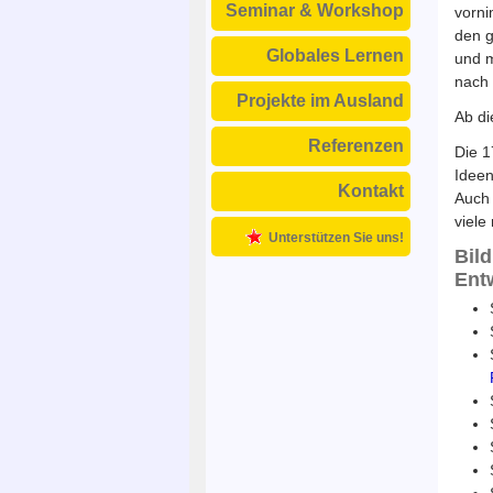
Seminar & Workshop
vorni
den g
Globales Lernen
und m
nach 
Projekte im Ausland
Ab di
Referenzen
Die 1
Ideen
Kontakt
Auch 
viele
Unterstützen Sie uns!
Bil
Ent