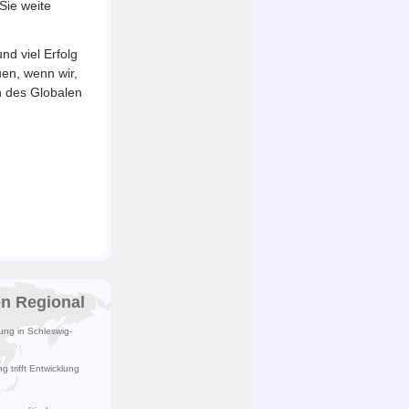
ie weite
d viel Erfolg
en, wenn wir,
 des Globalen
en Regional
lung in Schleswig-
 trifft Entwicklung