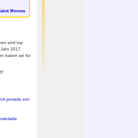
Maloti Minnow
nen sind top
 Jahr 2017.
n haben wir für
er
nt jenseits von
hokolade